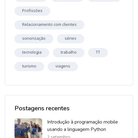
Profissões
Relacionamento com clientes
sonorização
séries
tecnologia
trabalho
TT
turismo
viagens
Pular [Cocoon] Recent blog posts list
Postagens recentes
Introdução à programação mobile
usando a linguagem Python
2 setembro