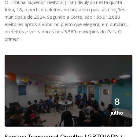
O Tribunal Superior Eleitoral (TSE) divulgou nesta quinta-
feira, 18, o perfil do eleitorado brasileiro para as eleições
municipais de 2024. Segundo a Corte, são 155.912.680
eleitores aptos a votar no pleito que elegerá, em outubro,
prefeitos e vereadores nos 5.569 municípios do País. O
primeir...
8
julho
Semana Transversal Orgulho LGBTQIAPN+