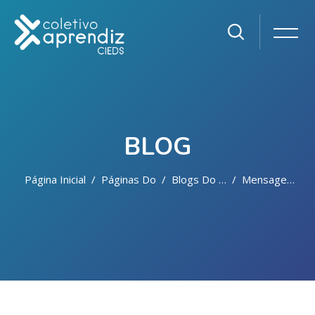
BLOG
Página Inicial
Páginas Do Site
Blogs Do Site
Mensagens Do Blog
Ir para o conteúdo principal